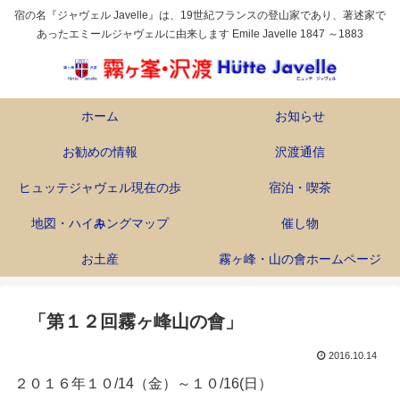
宿の名『ジャヴェル Javelle』は、19世紀フランスの登山家であり、著述家で
あったエミールジャヴェルに由来します Emile Javelle 1847 ～1883
ホーム
お知らせ
お勧めの情報
沢渡通信
ヒュッテジャヴェル現在の歩
宿泊・喫茶
地図・ハイキングマップ
み
催し物
お土産
霧ヶ峰・山の會ホームページ
「第１２回霧ヶ峰山の會」
2016.10.14
２０１６年１０/14（金）～１０/16(日）