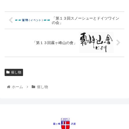
「第１３回スノーシューとドイツワイン
の会」
「第１３回霧ヶ峰山の會」
催し物
ホーム
催し物