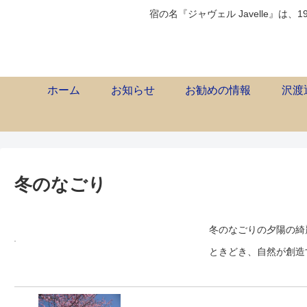
宿の名『ジャヴェル Javelle』は、1
ホーム
お知らせ
お勧めの情報
沢渡
冬のなごり
冬のなごりの夕陽の綺
ときどき、自然が創造