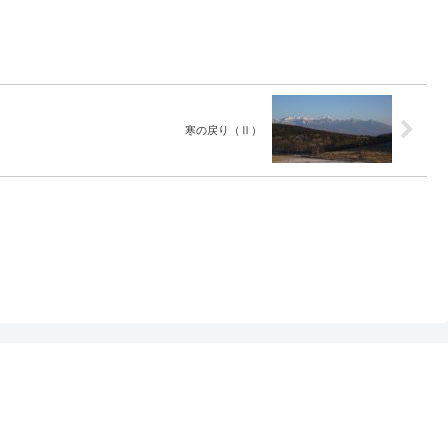
寒の戻り（Ⅱ）