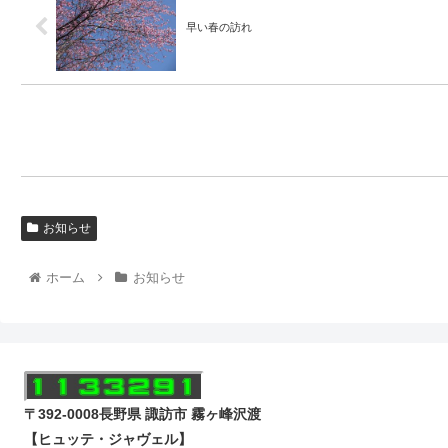
早い春の訪れ
お知らせ
ホーム
お知らせ
〒392-0008
長野県 諏訪市 霧ヶ峰沢渡
【ヒュッテ・ジャヴェル】