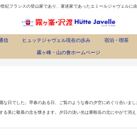
9世紀フランスの登山家であり、著述家であったエミールジャヴェルに由来します Em
通信
ヒュッテジャヴェル現在の歩み
宿泊・喫茶
霧ヶ峰・山の會ホームページ
麗な日でした。早春のある日、ご覧のような春の夕空にめぐり合いまし
する美に敬慕の念を懐きます。夕日の淡い光は乗鞍岳の北にやがて消え